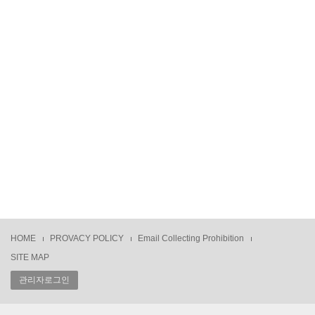
HOME
PROVACY POLICY
Email Collecting Prohibition
SITE MAP
관리자로그인