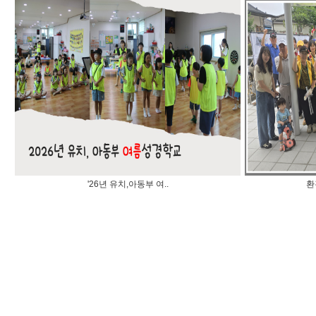
'26년 유치,아동부 여..
환