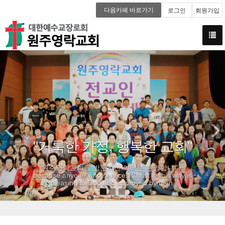
다음카페 바로가기
로그인
회원가입
Previous
N
"거룩한 가정, 행복한 교회"
원주영락교회를 방문하신 여러분 환영합니다!
because anyone who services Christ in this way is
pleasing to God and approved by men.