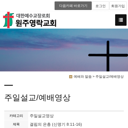
다음카페 바로가기
로그인
회원가입
예배와 말씀 > 주일설교/예배영상
주일설교/예배영상
주일설교영상
카테고리
결핍의 은총 (신명기 8:11-16)
제목