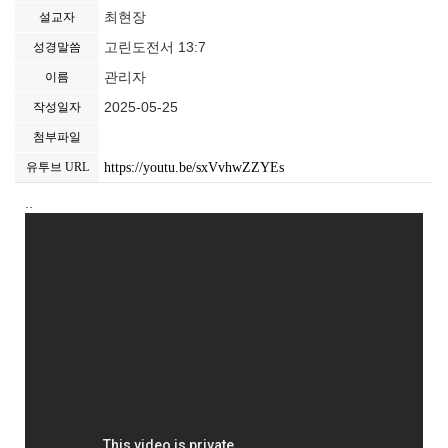
최현장
설교자
고린도전서 13:7
성경말씀
관리자
이름
2025-05-25
작성일자
첨부파일
https://youtu.be/sxVvhwZZYEs
유투브 URL
..