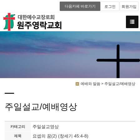
다음카페 바로가기
로그인
회원가입
예배와 말씀 > 주일설교/예배영상
주일설교/예배영상
주일설교영상
카테고리
요셉의 꿈(2) (창세기 45:4-8)
제목