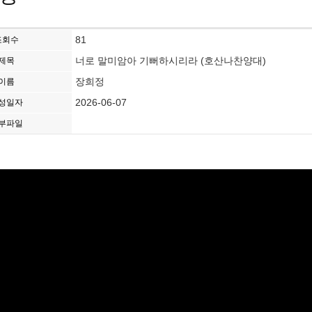
81
조회수
너로 말미암아 기뻐하시리라 (호산나찬양대)
제목
장희정
이름
2026-06-07
성일자
부파일