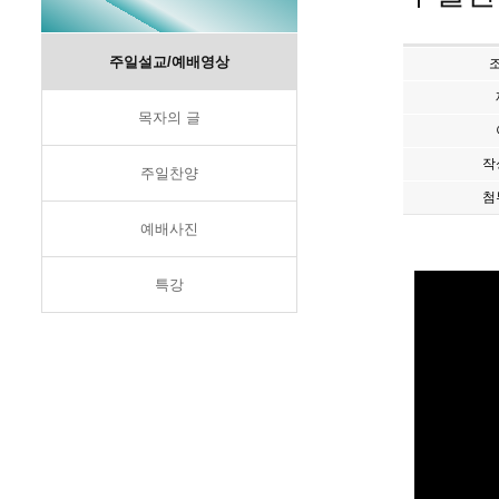
주일설교/예배영상
목자의 글
작
주일찬양
첨
예배사진
특강