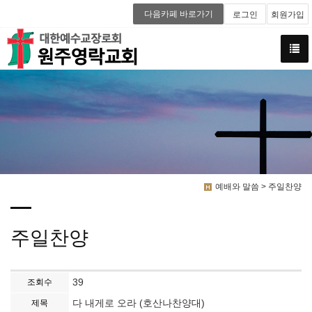
다음카페 바로가기
로그인
회원가입
예배와 말씀 > 주일찬양
주일찬양
39
조회수
다 내게로 오라 (호산나찬양대)
제목