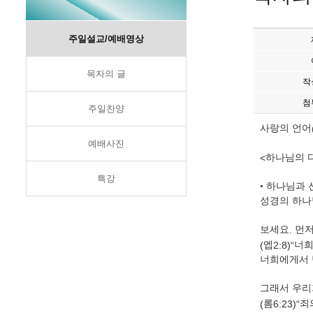
주일설교/예배영상
목자의 글
작
첨
주일찬양
사랑의 언어
예배사진
<
하나님의 
특강
•
하나님과 
성경의 하나
보세요
.
먼저
(
엡
2:8)“
너희
너희에게서 
그래서 우리
(
롬
6:23)“
죄