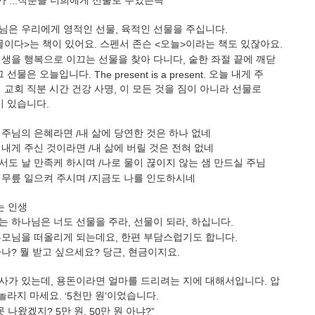
가
...
직분을 너희에게 선물로 주었은즉
”
님은 우리에게 영적인 선물
,
육적인 선물을 주십니다
.
물이다
>
는 책이 있어요
.
스펜서 존슨
<
오늘
>
이라는 책도 있잖아요
.
인생을 행복으로 이끄는 선물을 찾아 다니다
,
숱한 좌절 끝에 깨닫
그 선물은 오늘입니다
. The present is a present.
오늘 내게 주
 교회 직분 시간 건강 사명
,
이 모든 것을 짐이 아니라 선물로
이 있습니다
.
 주님의 은혜라면
/
내 삶에 당연한 것은 하나 없네
 내게 주신 것이라면
/
내 삶에 버릴 것은 전혀 없네
서도 날 만족케 하시며
/
나로 물이 끊이지 않는 샘 만드실 주님
 무릎 일으켜 주시며
/
지금도 나를 인도하시네
는 인생
는 하나님은 너도 선물을 주라
,
선물이 되라
,
하십니다
.
부모님을 떠올리게 되는데요
,
한편 부담스럽기도 합니다
.
하나
?
뭘 받고 싶으세요
?
당근
,
현금이지요
.
사가 있는데
,
용돈이라면 얼마를 드리려는 지에 대해서입니다
.
압
놀라지 마세요
. ‘5
천만 원
’
이었습니다
.
못 나왔겠지
? 5
만 원
, 50
만 원 아냐
?”