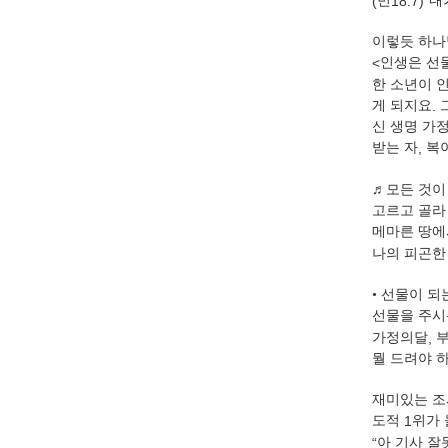
(
민
18:7)“
내
이렇듯 하나
<
인생은 선
한 소년이 
게 되지요
.
신 생명 가정
받는 자
,
복
♬
모든 것이
고르고 골라
메마른 땅에
나의 피곤한
•
선물이 되
선물을 주시
가정의달
,
뭘 드려야 
재미있는 조
도적
1
위가 
“
아 기사 잘