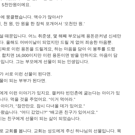
명
5
천만원이에요
.
사에 뭉클했습니다
.
액수가 많아서
?
원
,
천 원
,
만 원을 한 장씩 포개어서
‘
오천만 원
.’
설 때문입니다
.
어느 취준생
,
몇 해째 부모님께 용돈은커녕 신세만
다
.
올해도 어버이날이 되었지만 드릴 게 없어 죄송한 마음뿐
.
 진짜로 이런 용돈을 드릴게요
,
하는 마음을 담아 이 봉투를 드렸
.
합치면
16,000
이지만 이런 용돈이면 받을 만하지요
.
마음이 담
물입니다
.
그는 부모에게 선물이 되는 인생입니다
.
가 서로 이런 선물이 된다면
.
물이 되는 부부가 된다면
.
에게 이런 이야기가 있지요
.
캘커타 빈민촌에 굶는다는 아이가 있
습니다
.
먹을 것을 주었어요
. “
이거 먹어라
.”
 아이가
, “
잠깐만요
.
잠시 다녀올 데가 있어요
.”
아왔습니다
. “
어디 갔었니
?” “
배고픈 친구가 있어서요
.”
이는 친구에게 선물이 되는 삶이 되었습니다
.
로 교회를 봅니다
.
교회는 성도에게 주신 하나님의 선물입니다
.
목