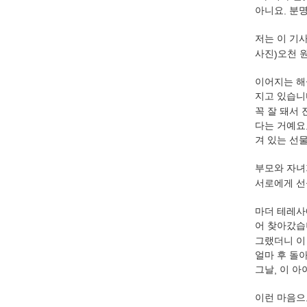
아니요
.
분
저는 이 기
사진
)
오천 
이어지는 해
지고 있습니
꼭 잘 돼서
다는 거예요
겨 있는 선
부모와 자녀
서로에게 선
마더 테레사
어 찾아갔
그랬더니 이
얼마 후 돌
그날
,
이 아
이런 마음으