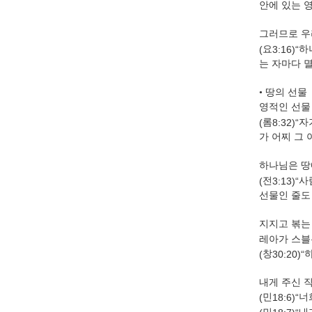
안에 있는 
그러므로 우
(
요
3:16)“
하
는 자마다 
•
땅의 선물
영적인 선물
(
롬
8:32)“
자
가 어찌 그
하나님은 땅
(
전
3:13)“
사
선물인 줄도
지지고 볶는
레아가 스블
(
창
30:20)“
내게 주신 
(
민
18:6)“
너