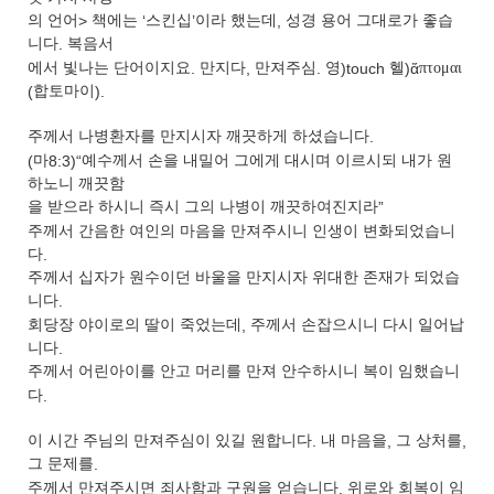
의 언어
>
책에는
‘
스킨십
’
이라 했는데
,
성경 용어 그대로가 좋습
니다
.
복음서
에서 빛나는 단어이지요
.
만지다
,
만져주심
.
영
)touch
헬
)ἅ
πτομαι
(
합토마이
).
주께서 나병환자를 만지시자 깨끗하게 하셨습니다
.
(
마
8:3)“
예수께서 손을 내밀어 그에게 대시며 이르시되 내가 원
하노니 깨끗함
을 받으라 하시니 즉시 그의 나병이 깨끗하여진지라
”
주께서 간음한 여인의 마음을 만져주시니 인생이 변화되었습니
다
.
주께서 십자가 원수이던 바울을 만지시자 위대한 존재가 되었습
니다
.
회당장 야이로의 딸이 죽었는데
,
주께서 손잡으시니 다시 일어납
니다
.
주께서 어린아이를 안고 머리를 만져 안수하시니 복이 임했습니
다
.
이 시간 주님의 만져주심이 있길 원합니다
.
내 마음을
,
그 상처를
,
그 문제를
.
주께서 만져주시면 죄사함과 구원을 얻습니다
.
위로와 회복이 임