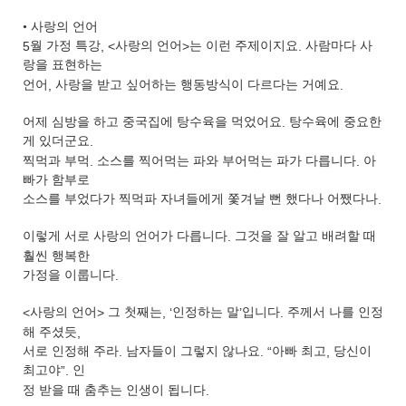
•
사랑의 언어
5
월 가정 특강
, <
사랑의 언어
>
는 이런 주제이지요
.
사람마다 사
랑을 표현하는
언어
,
사랑을 받고 싶어하는 행동방식이 다르다는 거예요
.
어제 심방을 하고 중국집에 탕수육을 먹었어요
.
탕수육에 중요한
게 있더군요
.
찍먹과 부먹
.
소스를 찍어먹는 파와 부어먹는 파가 다릅니다
.
아
빠가 함부로
소스를 부었다가 찍먹파 자녀들에게 쫓겨날 뻔 했다나 어쨌다나
.
이렇게 서로 사랑의 언어가 다릅니다
.
그것을 잘 알고 배려할 때
훨씬 행복한
가정을 이룹니다
.
<
사랑의 언어
>
그 첫째는
, ‘
인정하는 말
’
입니다
.
주께서 나를 인정
해 주셨듯
,
서로 인정해 주라
.
남자들이 그렇지 않나요
. “
아빠 최고
,
당신이
최고야
”.
인
정 받을 때 춤추는 인생이 됩니다
.