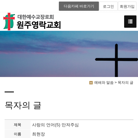
다음카페 바로가기
로그인
회원가입
예배와 말씀 > 목자의 글
목자의 글
사랑의 언어(5) 만져주심
제목
최현장
이름