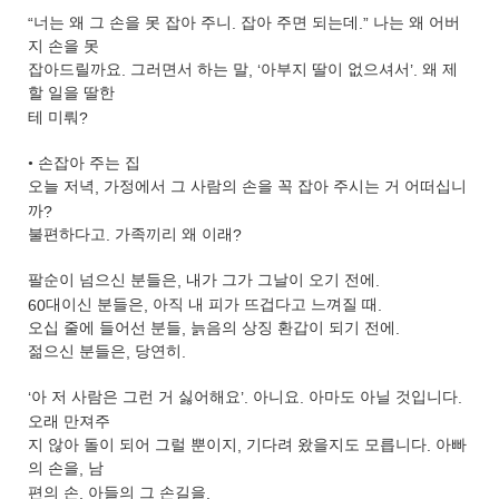
“
너는 왜 그 손을 못 잡아 주니
.
잡아 주면 되는데
.”
나는 왜 어버
지 손을 못
잡아드릴까요
.
그러면서 하는 말
, ‘
아부지 딸이 없으셔서
’.
왜 제
할 일을 딸한
테 미뤄
?
•
손잡아 주는 집
오늘 저녁
,
가정에서 그 사람의 손을 꼭 잡아 주시는 거 어떠십니
까
?
불편하다고
.
가족끼리 왜 이래
?
팔순이 넘으신 분들은
,
내가 그가 그날이 오기 전에
.
60
대이신 분들은
,
아직 내 피가 뜨겁다고 느껴질 때
.
오십 줄에 들어선 분들
,
늙음의 상징 환갑이 되기 전에
.
젊으신 분들은
,
당연히
.
‘
아 저 사람은 그런 거 싫어해요
’.
아니요
.
아마도 아닐 것입니다
.
오래 만져주
지 않아 돌이 되어 그럴 뿐이지
,
기다려 왔을지도 모릅니다
.
아빠
의 손을
,
남
편의 손
,
아들의 그 손길을
.