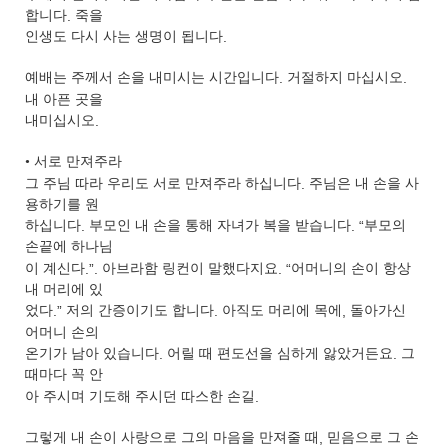
합니다
.
죽을
인생도 다시 사는 생명이 됩니다
.
예배는 주께서 손을 내미시는 시간입니다
.
거절하지 마십시오
.
내 아픈 곳을
내미십시오
.
•
서로 만져주라
그 주님 따라 우리도 서로 만져주라 하십니다
.
주님은 내 손을 사
용하기를 원
하십니다
.
부모인 내 손을 통해 자녀가 복을 받습니다
. “
부모의
손끝에 하나님
이 계신다
.”.
아브라함 링컨이 말했다지요
. “
어머니의 손이 항상
내 머리에 있
었다
.”
저의 간증이기도 합니다
.
아직도 머리에 목에
,
돌아가신
어머니 손의
온기가 남아 있습니다
.
어릴 때 편도선을 심하게 앓았거든요
.
그
때마다 꼭 안
아 주시며 기도해 주시던 따스한 손길
.
그렇게 내 손이 사랑으로 그의 마음을 만져줄 때
,
믿음으로 그 손