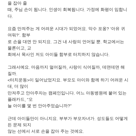
을 잡아 줄
때
,
주님 손이 됩니다
.
인생이 회복됩니다
.
가정에 화평이 임합니
다
.
요즘 만져주는 게 어려운 시대가 되었어요
.
악수 포옹
? ‘
아유 귀
여워
?’.
함부
로 손을 대면 안 되지요
.
그건 내 사랑의 언어일 뿐
.
학교에서는
물론이고
,
교
회에서 목사인 저도 아이들 함부로 터치하지 않습니다
.
그래서예요
.
마음까지 멀어질까
,
사랑이 식어질까
,
데면데면 해
질까
.
<
터치운동
>
이 일어났었지요
.
부모도 아이와 함께 하기 어려운 시
대
,
더 많이
만져주고 안아주자는 캠페인입니다
.
어느 아동병원에 붙어 있는
플래카드
, “
오
늘 아이를 몇 번 안아주었습니까
?”
근데 아이들만이 아니지요
.
부부가 부모자녀가
.
성도들도 어떻게
든 문제 되지
않는 선에서 서로 손을 잡아 주는 것에요
.