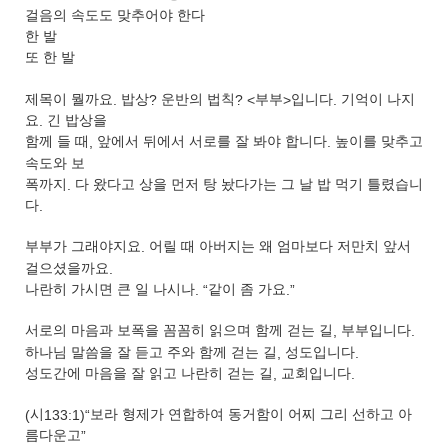
걸음의 속도도 맞추어야 한다
한 발
또 한 발
제목이 뭘까요
.
밥상
?
운반의 법칙
? <
부부
>
입니다
.
기억이 나지
요
.
긴 밥상을
함께 들 때
,
앞에서 뒤에서 서로를 잘 봐야 합니다
.
높이를 맞추고
속도와 보
폭까지
.
다 왔다고 상을 먼저 탕 놨다가는 그 날 밥 먹기 틀렸습니
다
.
부부가 그래야지요
.
어릴 때 아버지는 왜 엄마보다 저만치 앞서
걸으셨을까요
.
나란히 가시면 큰 일 나시나
. “
같이 좀 가요
.”
서로의 마음과 보폭을 꼼꼼히 읽으며 함께 걷는 길
,
부부입니다
.
하나님 말씀을 잘 듣고 주와 함께 걷는 길
,
성도입니다
.
성도간에 마음을 잘 읽고 나란히 걷는 길
,
교회입니다
.
(
시
133:1)“
보라 형제가 연합하여 동거함이 어찌 그리 선하고 아
름다운고
”