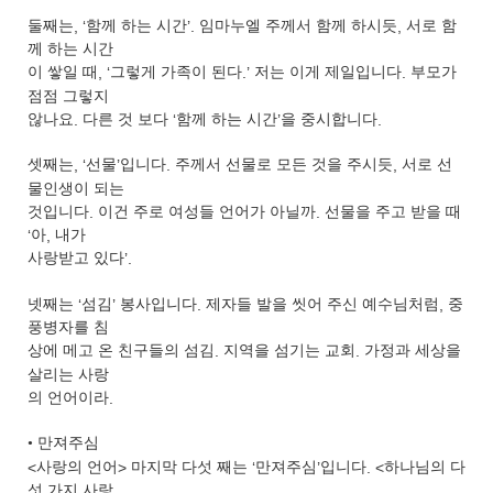
둘째는
, ‘
함께 하는 시간
’.
임마누엘 주께서 함께 하시듯
,
서로 함
께 하는 시간
이 쌓일 때
, ‘
그렇게 가족이 된다
.’
저는 이게 제일입니다
.
부모가
점점 그렇지
않나요
.
다른 것 보다
‘
함께 하는 시간
’
을 중시합니다
.
셋째는
, ‘
선물
’
입니다
.
주께서 선물로 모든 것을 주시듯
,
서로 선
물인생이 되는
것입니다
.
이건 주로 여성들 언어가 아닐까
.
선물을 주고 받을 때
‘
아
,
내가
사랑받고 있다
’.
넷째는
‘
섬김
’
봉사입니다
.
제자들 발을 씻어 주신 예수님처럼
,
중
풍병자를 침
상에 메고 온 친구들의 섬김
.
지역을 섬기는 교회
.
가정과 세상을
살리는 사랑
의 언어이라
.
•
만져주심
<
사랑의 언어
>
마지막 다섯 째는
‘
만져주심
’
입니다
. <
하나님의 다
섯 가지 사랑