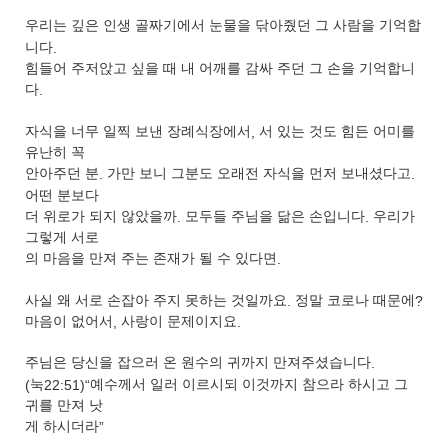
우리는 깊은 인생 골짜기에서 눈물을 닦아줬던 그 사람을 기억합
니다
.
힘들어 주저앉고 싶을 때 내 어깨를 감싸 주던 그 손을 기억합니
다
.
자식을 너무 일찍 보낸 장례식장에서
,
서 있는 것도 힘든 어미를
유난히 꼭
안아주던 분
.
가만 보니 그분도 오래전 자식을 먼저 보내셨다고
.
어떤 분보다
더 위로가 되지 않았을까
.
모두들 주님을 닮은 손입니다
.
우리가
그렇게 서로
의 마음을 만져 주는 존재가 될 수 있다면
.
사실 왜 서로 손잡아 주지 못하는 것일까요
.
정말 코로나 때문에
?
마음이 없어서
,
사랑이 문제이지요
.
주님은 당신을 잡으러 온 원수의 귀까지 만져주셨습니다
.
(
눅
22:51)“
예수께서 일러 이르시되 이것까지 참으라 하시고 그
귀를 만져 낫
게 하시더라
”