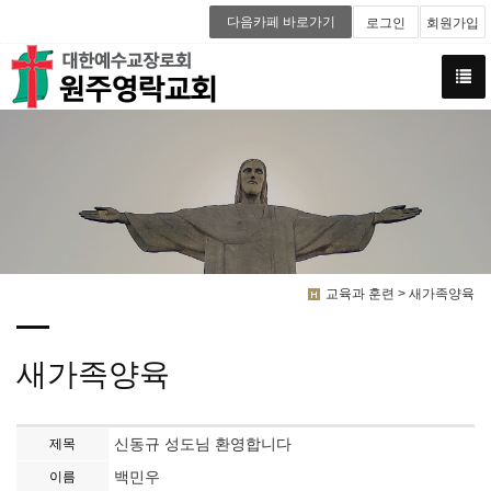
다음카페 바로가기
로그인
회원가입
교육과 훈련 > 새가족양육
새가족양육
신동규 성도님 환영합니다
제목
백민우
이름