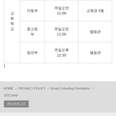
주일오전
아동부
교육관 3층
교
11:00
회
학
교
중고등
주일오전
엘림관
부
11:00
주일오후
청년부
엘림관
12:30
}
HOME
PROVACY POLICY
Email Collecting Prohibition
SITE MAP
관리자로그인