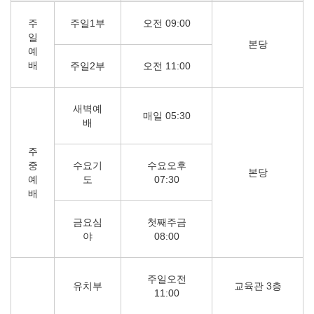
주
주일1부
오전 09:00
일
본당
예
배
주일2부
오전 11:00
새벽예
매일 05:30
배
주
중
수요기
수요오후
본당
예
도
07:30
배
금요심
첫째주금
야
08:00
주일오전
유치부
교육관 3층
11:00