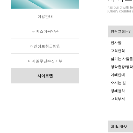
It is build wit
jQuery counter 
이용안내
서비스이용약관
영락교회는?
인사말
개인정보취급방침
교회연혁
섬기는 사람들
이메일무단수집거부
영락헌장/영
예배안내
사이트맵
오시는 길
장례절차
교회부서
SITEINFO