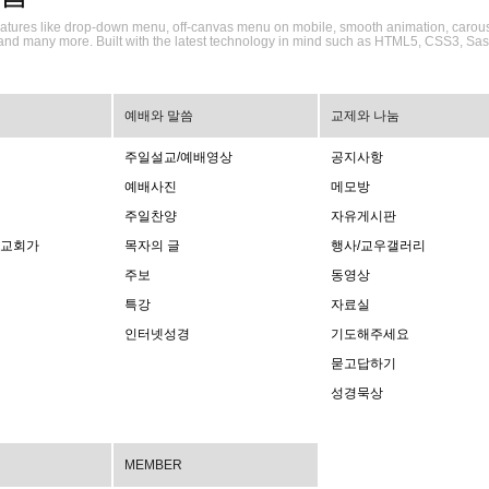
h features like drop-down menu, off-canvas menu on mobile, smooth animation, carous
and many more. Built with the latest technology in mind such as HTML5, CSS3, Sas
예배와 말씀
교제와 나눔
주일설교/예배영상
공지사항
예배사진
메모방
주일찬양
자유게시판
락교회가
목자의 글
행사/교우갤러리
주보
동영상
특강
자료실
인터넷성경
기도해주세요
묻고답하기
성경묵상
MEMBER