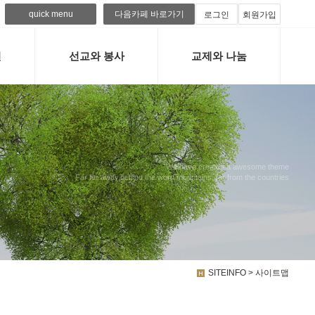
quick menu
다음카페 바로가기
로그인
회원가입
련
선교와 봉사
교제와 나눔
We have created a awesome theme
Far far away,behind the word mountains, far from the countries
SITEINFO > 사이트맵