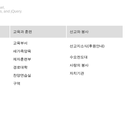
el,
s, and jQuery.
교육과 훈련
선교와 봉사
교육부서
선교지소식(후원안내)
새가족양육
수요전도대
제자훈련부
사랑의 봉사
경로대학
자치기관
찬양연습실
구역