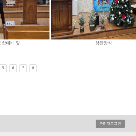
합예배 및 ..
성탄장식
5
6
7
8
관리자로그인