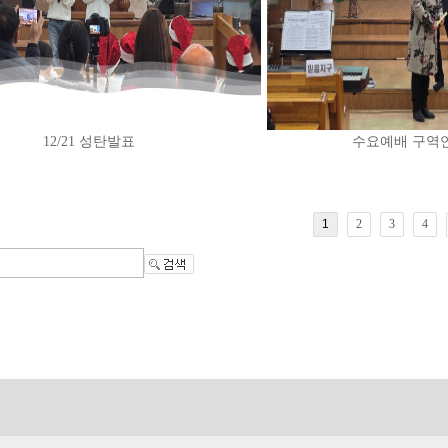
12/21 성탄발표
수요예배 구역연
1
2
3
4