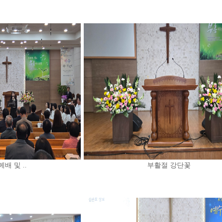
예배 및 ..
부활절 강단꽃