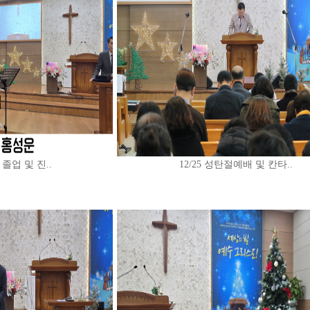
 졸업 및 진..
12/25 성탄절예배 및 칸타..