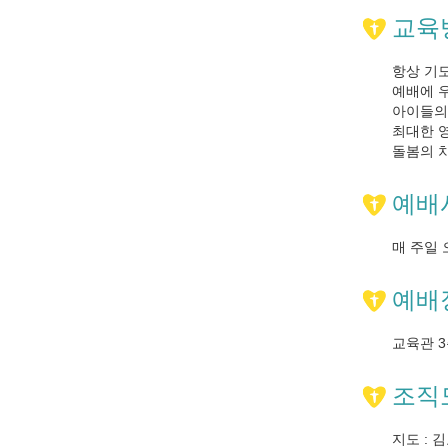
교육
항상 기
예배에 
아이들의
최대한 
돌봄의 
예배
매 주일 
예배
교육관 
조직
지도 : 