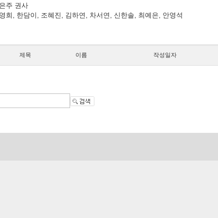
김은주 권사
강영희, 한담이, 조혜진, 김하연, 차서연, 신한솔, 최예은, 안영석
제목
이름
작성일자