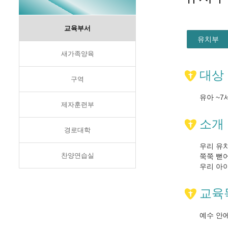
교육부서
유치부
새가족양육
대상
구역
유아 ~7
제자훈련부
소개
경로대학
우리 유
찬양연습실
쭉쭉 뻗
우리 아
교육
예수 안