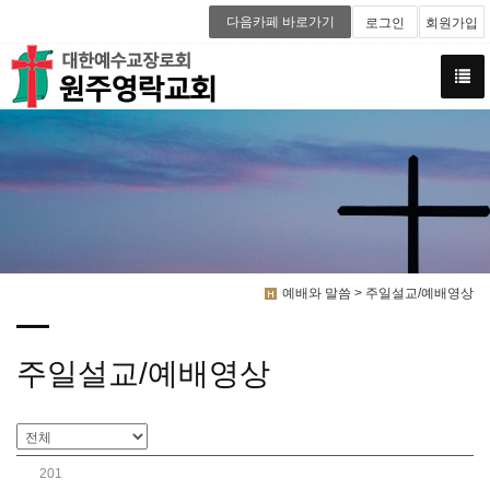
다음카페 바로가기
로그인
회원가입
예배와 말씀 > 주일설교/예배영상
주일설교/예배영상
201
가정의 달 특강(5) 만져주심 (누가복음 22:47-51)