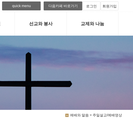
quick menu
다음카페 바로가기
로그인
회원가입
련
선교와 봉사
교제와 나눔
예배와 말씀 > 주일설교/예배영상