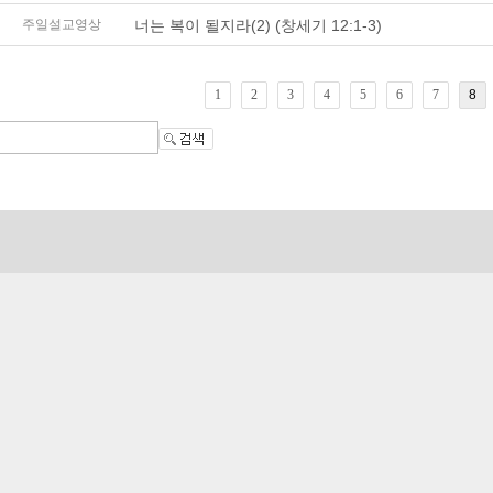
너는 복이 될지라(2) (창세기 12:1-3)
주일설교영상
1
2
3
4
5
6
7
8