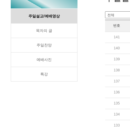
주일설교/예배영상
번호
목자의 글
141
주일찬양
140
139
예배사진
138
특강
137
136
135
134
133