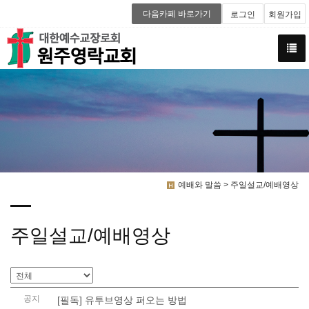
다음카페 바로가기
로그인
회원가입
예배와 말씀 > 주일설교/예배영상
주일설교/예배영상
공지
[필독] 유투브영상 퍼오는 방법